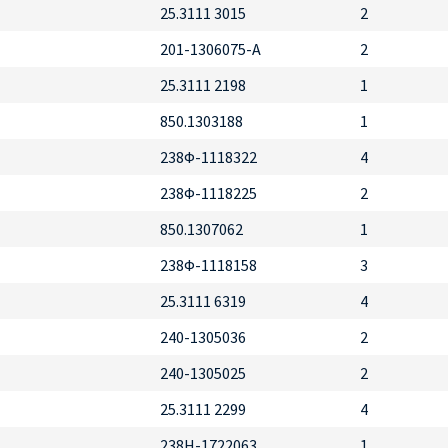
25.3111 3015
2
201-1306075-А
2
25.3111 2198
1
850.1303188
1
238Ф-1118322
4
238Ф-1118225
2
850.1307062
1
238Ф-1118158
3
25.3111 6319
4
240-1305036
2
240-1305025
2
25.3111 2299
4
238Н-1722063
1