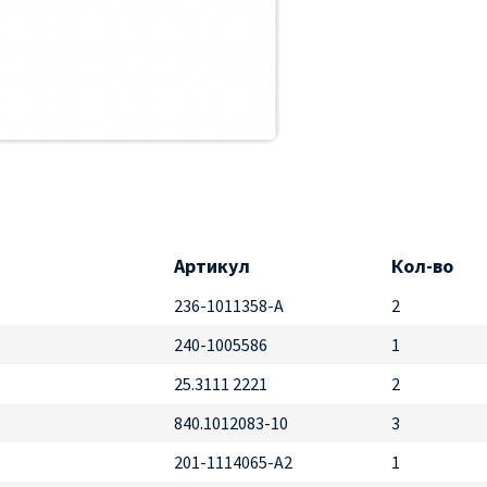
Артикул
Кол-во
236-1011358-А
2
240-1005586
1
25.3111 2221
2
840.1012083-10
3
201-1114065-А2
1