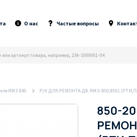
та
О нас
Частые вопросы
Контак
еля ЯМЗ 840
Р/К ДЛЯ РЕМОНТА ДВ. ЯМЗ-850,8501 (РТИ,
850-20
РЕМОНТ