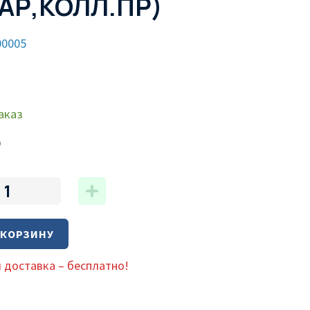
АР,КОЛЛ.ПР)
00005
аказ
₽
 КОРЗИНУ
 доставка – бесплатно!