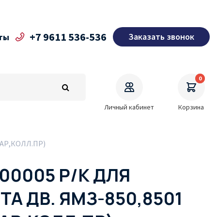
+7 9611 536-536
Заказать звонок
ты
0
Личный кабинет
Корзина
ПАР,КОЛЛ.ПР)
00005 Р/К ДЛЯ
А ДВ. ЯМЗ-850,8501