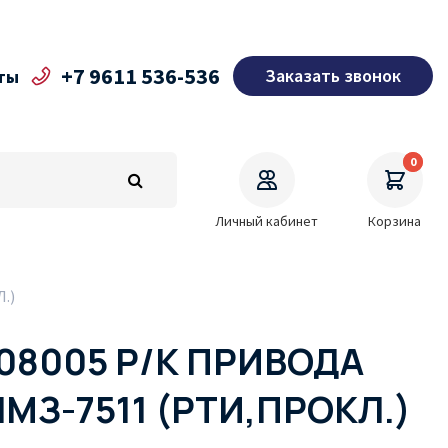
+7 9611 536-536
Заказать звонок
ты
0
Личный кабинет
Корзина
.)
308005 Р/К ПРИВОДА
ЯМЗ-7511 (РТИ,ПРОКЛ.)