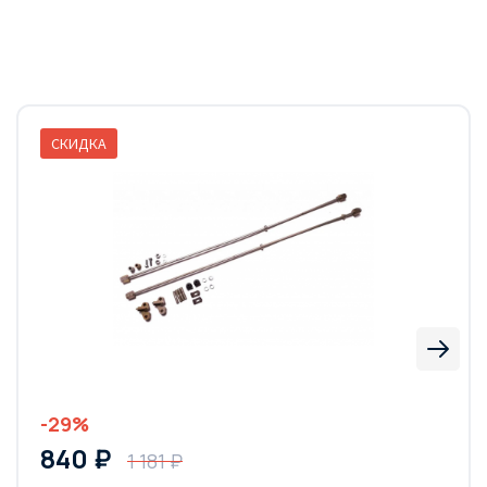
СКИДКА
-29%
840 ₽
1 181 ₽