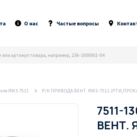
та
О нас
Частые вопросы
Контак
еля ЯМЗ 7511
Р/К ПРИВОДА ВЕНТ. ЯМЗ-7511 (РТИ,ПРОКЛ
7511-1
ВЕНТ. 