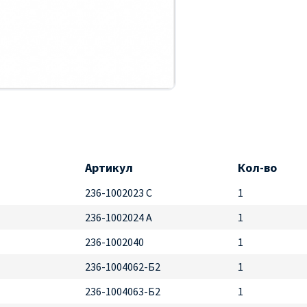
Артикул
Кол-во
236-1002023 С
1
236-1002024 А
1
236-1002040
1
236-1004062-Б2
1
236-1004063-Б2
1