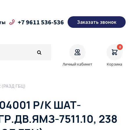
+7 9611 536-536
Заказать звонок
ты
0
Личный кабинет
Корзина
 (РАЗД ГБЦ)
004001 Р/К ШАТ-
Р.ДВ.ЯМЗ-7511.10, 238