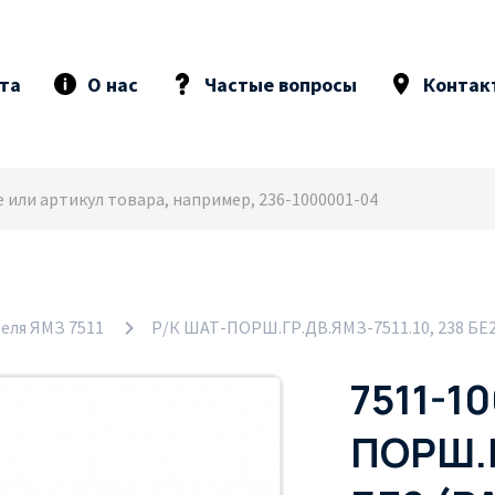
та
О нас
Частые вопросы
Контак
еля ЯМЗ 7511
Р/К ШАТ-ПОРШ.ГР.ДВ.ЯМЗ-7511.10, 238 БЕ2
7511-1
ПОРШ.Г