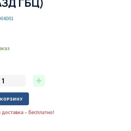
АЗД ГБЦ)
004001
аказ
 КОРЗИНУ
 доставка – бесплатно!