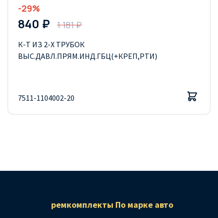
-29%
840 ₽
1 181 ₽
К-Т ИЗ 2-Х ТРУБОК
ВЫС.ДАВЛ.ПРЯМ.ИНД.ГБЦ(+КРЕП,РТИ)
7511-1104002-20
ремкомплекты По марке авто