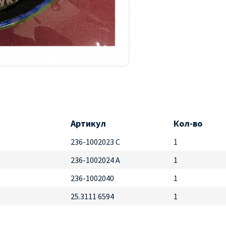
Артикул
Кол-во
236-1002023 С
1
236-1002024 А
1
236-1002040
1
25.3111 6594
1