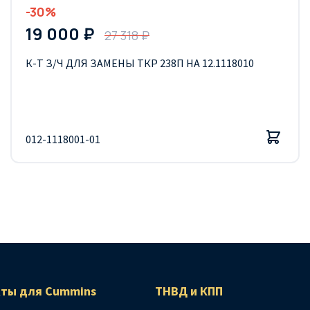
-30%
19 000 ₽
27 318 ₽
К-Т З/Ч ДЛЯ ЗАМЕНЫ ТКР 238П НА 12.1118010
012-1118001-01
ты для Сummins
ТНВД и КПП