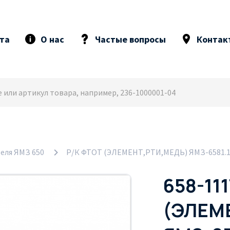
та
О нас
Частые вопросы
Контак
еля ЯМЗ 650
Р/К ФТОТ (ЭЛЕМЕНТ,РТИ,МЕДЬ) ЯМЗ-6581.10
658-11
(ЭЛЕМ