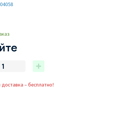
004058
аказ
йте
 доставка – бесплатно!