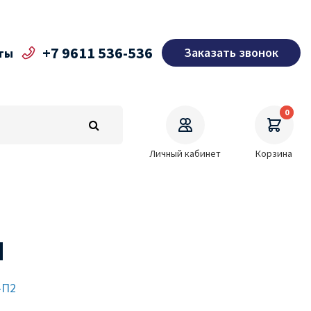
+7 9611 536-536
Заказать звонок
ты
0
Личный кабинет
Корзина
М
-П2