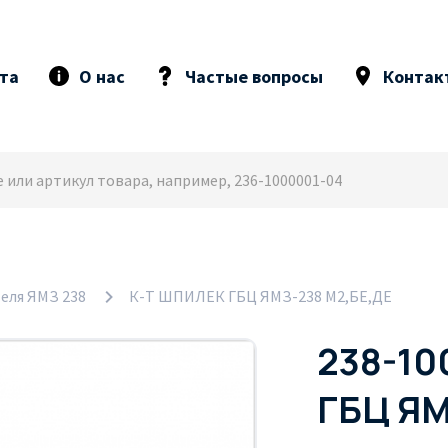
та
О нас
Частые вопросы
Контак
еля ЯМЗ 238
К-Т ШПИЛЕК ГБЦ ЯМЗ-238 М2,БЕ,ДЕ
238-10
ГБЦ ЯМ