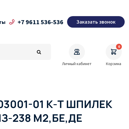
+7 9611 536-536
Заказать звонок
ты
0
Личный кабинет
Корзина
03001-01 К-Т ШПИЛЕК
З-238 М2,БЕ,ДЕ