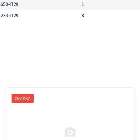
4650-П29
1
6233-П29
8
СКИДКА