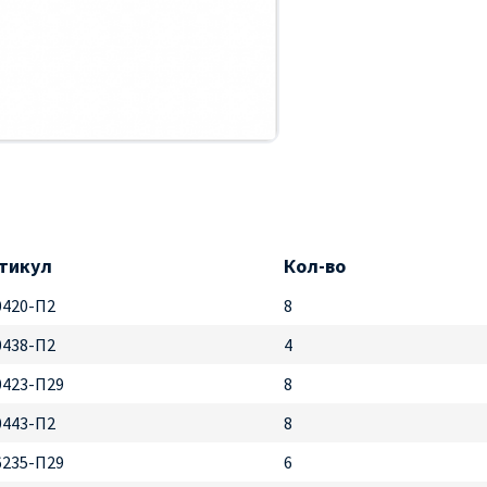
тикул
Кол-во
0420-П2
8
0438-П2
4
0423-П29
8
0443-П2
8
6235-П29
6