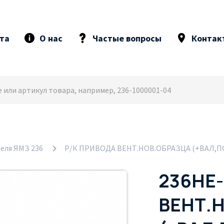
та
О нас
Частые вопросы
Контак
еля ЯМЗ 236
Р/К ПРИВОДА ВЕНТ.НОВ.ОБРАЗЦА (+ВАЛ,П
236НЕ-
ВЕНТ.