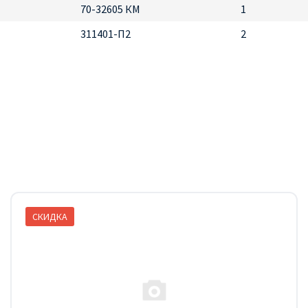
70-32605 КМ
1
311401-П2
2
СКИДКА