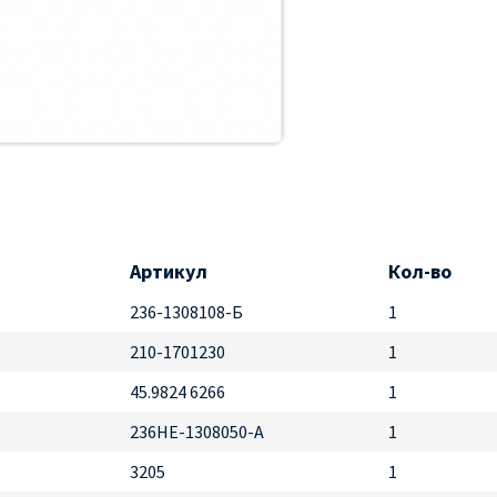
Артикул
Кол-во
236-1308108-Б
1
210-1701230
1
45.9824 6266
1
236НЕ-1308050-А
1
3205
1