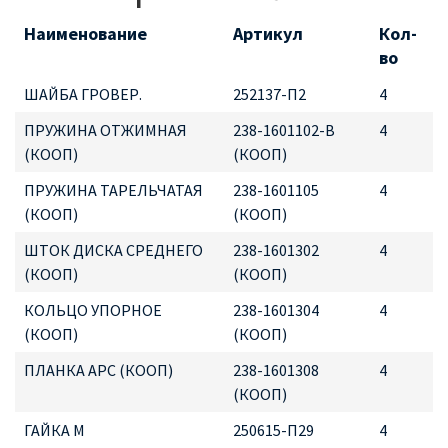
Наименование
Артикул
Кол-
во
ШАЙБА ГРОВЕР.
252137-П2
4
ПРУЖИНА ОТЖИМНАЯ
238-1601102-В
4
(КООП)
(КООП)
ПРУЖИНА ТАРЕЛЬЧАТАЯ
238-1601105
4
(КООП)
(КООП)
ШТОК ДИСКА СРЕДНЕГО
238-1601302
4
(КООП)
(КООП)
КОЛЬЦО УПОРНОЕ
238-1601304
4
(КООП)
(КООП)
ПЛАНКА АРС (КООП)
238-1601308
4
(КООП)
ГАЙКА М
250615-П29
4